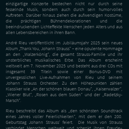
einzigartige Konzerte bestechen nicht nur durch seine
fesselnde Musik, sondern auch durch sein humorvolles
Auftreten. Darüber hinaus ziehen die aufwendigen Kostüme,
die prächtigen Bühnendekorationen und die
beeindruckenden Lichteffekte Menschen jeden Alters und aus
allen Lebensbereichen in ihren Bann.
André Rieu veröffentlicht im Jubiläumsjahr 2025 sein neues
Album „Thank You, Johann Strauss“ – eine opulente Hommage
an den „Walzerkönig“, die gesamt Strauss-Familie und ihr
unsterbliches musikalisches Erbe. Das Album erscheint
weltweit am 7. November 2025 und besteht aus drei CDs mit
insgesamt 39 Titeln sowie einer Bonus-DVD mit
unvergesslichen Live-Aufnahmen von Rieu und seinem
Johann Strauss Orchester. Zu den Höhepunkten zählen
Klassiker wie „An der schönen blauen Donau“, „Kaiserwalzer“,
„Wiener Blut“, „Rosen aus dem Süden“ und der „Radetzky-
Marsch“.
Rieu beschreibt das Album als „den schönsten Soundtrack
eines Jahres voller Feierlichkeiten“, mit dem er den 200.
Geburtstag Johann Strauss’ feiert. Die Musik von Strauss
verbindet Menschen weltweit und schenkt ihnen Freude–