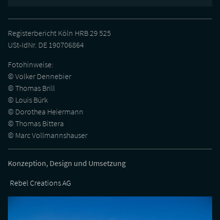
Registerbericht Köln HRB 29 525
USt-IdNr. DE 190706864
Fotohinweise:
© Volker Dennebier
© Thomas Brill
© Louis Bürk
© Dorothea Heiermann
© Thomas Bittera
© Marc Vollmannshauser
Konzeption, Design und Umsetzung
Rebel Creations AG