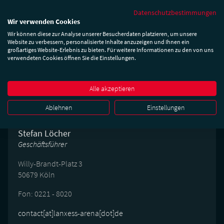
Datenschutzbestimmungen
Wir verwenden Cookies
Wir können diese zur Analyse unserer Besucherdaten platzieren, um unsere
Website zu verbessern, personalisierte Inhalte anzuzeigen und Ihnen ein
Impressum
großartiges Website-Erlebnis zu bieten. Für weitere Informationen zu den von uns
verwendeten Cookies öffnen Sie die Einstellungen.
Kontakt
Alle akzeptieren
Ablehnen
Einstellungen
ARENA Management GmbH
Stefan Löcher
Geschäftsführer
Willy-Brandt-Platz 3
50679 Köln
Fon: 0221 - 8020
contact[at]lanxess-arena[dot]de