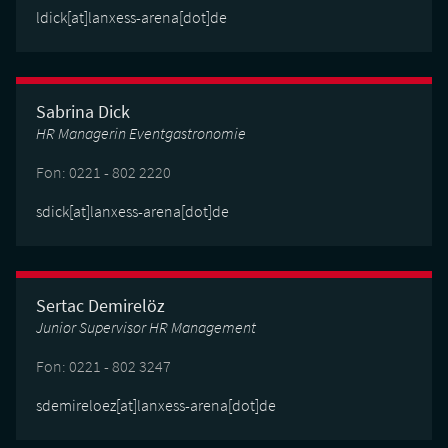
ldick[at]lanxess-arena[dot]de
Sabrina Dick
HR Managerin Eventgastronomie
Fon: 0221 - 802 2220
sdick[at]lanxess-arena[dot]de
Sertac Demirelöz
Junior Supervisor HR Management
Fon: 0221 - 802 3247
sdemireloez[at]lanxess-arena[dot]de