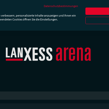
Newslette
Datenschutzbestimmungen
hrt & Parken
Besucherinfos
Essen & Trinken
Die Ar
 verbessern, personalisierte Inhalte anzuzeigen und Ihnen ein
rwendeten Cookies öffnen Sie die Einstellungen.