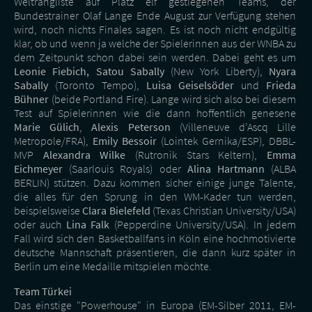
Weltrangliste auf Platz elf gestiegenen Teams, der
Bundestrainer Olaf Lange Ende August zur Verfügung stehen
wird, noch nichts Finales sagen. Es ist noch nicht endgültig
klar, ob und wenn ja welche der Spielerinnen aus der WNBA zu
dem Zeitpunkt schon dabei sein werden. Dabei geht es um
Leonie Fiebich, Satou Sabally
(New York Liberty),
Nyara
Sabally
(Toronto Tempo),
Luisa Geiselsöder
und
Frieda
Bühner
(beide Portland Fire). Lange wird sich also bei diesem
Test auf Spielerinnen wie die dann hoffentlich genesene
Marie Gülich
,
Alexis Peterson
(Villeneuve d’Ascq Lille
Metropole/FRA),
Emily Bessoir
(Lointek Gernika/ESP), DBBL-
MVP
Alexandra Wilke
(Rutronik Stars Keltern),
Emma
Eichmeyer
(Saarlouis Royals) oder
Alina Hartmann
(ALBA
BERLIN) stützen. Dazu kommen sicher einige junge Talente,
die alles für den Sprung in den WM-Kader tun werden,
beispielsweise
Clara Bielefeld
(Texas Christian University/USA)
oder auch
Lina Falk
(Pepperdine University/USA). In jedem
Fall wird sich den Basketballfans in Köln eine hochmotivierte
deutsche Mannschaft präsentieren, die dann kurz später in
Berlin um eine Medaille mitspielen möchte.
Team Türkei
Das einstige "Powerhouse" in Europa (EM-Silber 2011, EM-