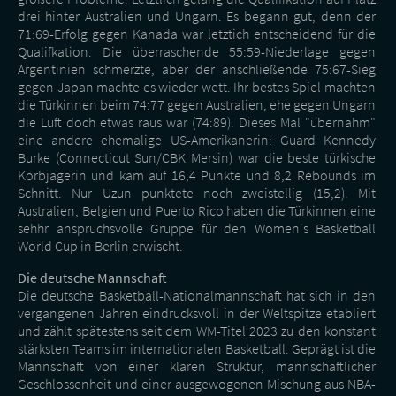
drei hinter Australien und Ungarn. Es begann gut, denn der
71:69-Erfolg gegen Kanada war letztich entscheidend für die
Qualifkation. Die überraschende 55:59-Niederlage gegen
Argentinien schmerzte, aber der anschließende 75:67-Sieg
gegen Japan machte es wieder wett. Ihr bestes Spiel machten
die Türkinnen beim 74:77 gegen Australien, ehe gegen Ungarn
die Luft doch etwas raus war (74:89). Dieses Mal "übernahm"
eine andere ehemalige US-Amerikanerin: Guard Kennedy
Burke (Connecticut Sun/CBK Mersin) war die beste türkische
Korbjägerin und kam auf 16,4 Punkte und 8,2 Rebounds im
Schnitt. Nur Uzun punktete noch zweistellig (15,2). Mit
Australien, Belgien und Puerto Rico haben die Türkinnen eine
sehhr anspruchsvolle Gruppe für den Women's Basketball
World Cup in Berlin erwischt.
Die deutsche Mannschaft
Die deutsche Basketball-Nationalmannschaft hat sich in den
vergangenen Jahren eindrucksvoll in der Weltspitze etabliert
und zählt spätestens seit dem WM-Titel 2023 zu den konstant
stärksten Teams im internationalen Basketball. Geprägt ist die
Mannschaft von einer klaren Struktur, mannschaftlicher
Geschlossenheit und einer ausgewogenen Mischung aus NBA-