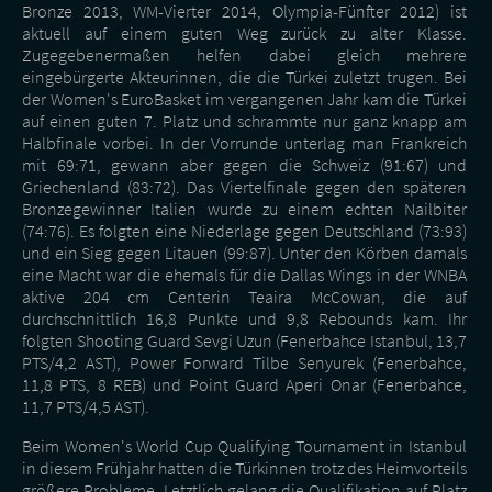
Bronze 2013, WM-Vierter 2014, Olympia-Fünfter 2012) ist
aktuell auf einem guten Weg zurück zu alter Klasse.
Zugegebenermaßen helfen dabei gleich mehrere
eingebürgerte Akteurinnen, die die Türkei zuletzt trugen. Bei
der Women's EuroBasket im vergangenen Jahr kam die Türkei
auf einen guten 7. Platz und schrammte nur ganz knapp am
Halbfinale vorbei. In der Vorrunde unterlag man Frankreich
mit 69:71, gewann aber gegen die Schweiz (91:67) und
Griechenland (83:72). Das Viertelfinale gegen den späteren
Bronzegewinner Italien wurde zu einem echten Nailbiter
(74:76). Es folgten eine Niederlage gegen Deutschland (73:93)
und ein Sieg gegen Litauen (99:87). Unter den Körben damals
eine Macht war die ehemals für die Dallas Wings in der WNBA
aktive 204 cm Centerin Teaira McCowan, die auf
durchschnittlich 16,8 Punkte und 9,8 Rebounds kam. Ihr
folgten Shooting Guard Sevgi Uzun (Fenerbahce Istanbul, 13,7
PTS/4,2 AST), Power Forward Tilbe Senyurek (Fenerbahce,
11,8 PTS, 8 REB) und Point Guard Aperi Onar (Fenerbahce,
11,7 PTS/4,5 AST).
Beim Women's World Cup Qualifying Tournament in Istanbul
in diesem Frühjahr hatten die Türkinnen trotz des Heimvorteils
größere Probleme. Letztlich gelang die Qualifikation auf Platz