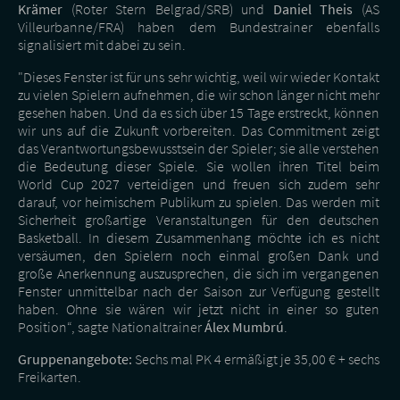
Krämer
(Roter Stern Belgrad/SRB) und
Daniel Theis
(AS
Villeurbanne/FRA) haben dem Bundestrainer ebenfalls
signalisiert mit dabei zu sein.
"Dieses Fenster ist für uns sehr wichtig, weil wir wieder Kontakt
zu vielen Spielern aufnehmen, die wir schon länger nicht mehr
gesehen haben. Und da es sich über 15 Tage erstreckt, können
wir uns auf die Zukunft vorbereiten. Das Commitment zeigt
das Verantwortungsbewusstsein der Spieler; sie alle verstehen
die Bedeutung dieser Spiele. Sie wollen ihren Titel beim
World Cup 2027 verteidigen und freuen sich zudem sehr
darauf, vor heimischem Publikum zu spielen. Das werden mit
Sicherheit großartige Veranstaltungen für den deutschen
Basketball. In diesem Zusammenhang möchte ich es nicht
versäumen, den Spielern noch einmal großen Dank und
große Anerkennung auszusprechen, die sich im vergangenen
Fenster unmittelbar nach der Saison zur Verfügung gestellt
haben. Ohne sie wären wir jetzt nicht in einer so guten
Position“, sagte Nationaltrainer
Álex Mumbrú
.
Gruppenangebote:
Sechs mal PK 4 ermäßigt je 35,00 € + sechs
Freikarten.