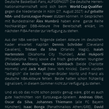
Deutsche Basketball-Fans, AUFGEPASST! Die deutsche Herren-
Nationalmannschaft wird sich beim
World Cup Qualifier
gegen die Niederlande in Köln (27. August 2027) auf
geballte
NBA- und EuroLeague-Power
stützen können. In Gesprächen
mit Bundestrainer
Álex Mumbrú
haben eine ganze Reihe
hochkarätiger DBB-Akteure ihre Bereitschaft erklärt, im
nächsten FIBA-Fenster zur Verfügung zu stehen.
Aus der NBA werden folgende sieben Akteure im deutschen
Kader erwartet: Kapitän
Dennis Schröder
(Cleveland
Cavaliers),
Tristan da Silva
(Orlando Magic),
Isaiah
Hartenstein
(Oklahoma City Thunder),
Ariel Hukporti
(Philadelphia 76ers) sowie die frisch gedrafteten Youngster
Christian Anderson,
Hannes Steinbach
(beide Charlotte
Hornets) und
Jack Kayil
(New York Knicks). Damit würden
"lediglich" die beiden Wagner-Brüder Moritz und Franz als
deutsche NBA-Akteure fehlen. Beide hatten schon frühzeitig
signalisiert, in diesem Sommer nicht zur Verfügung zu stehen.
Und als ob das nicht schon positiv genug wäre, gibt es auch
gute Nachrichten von EuroLeague-Spielern.
Andreas Obst
,
Oscar da Silva
,
Johannes Thiemann
(alle FC Bayern
München),
Isaac Bonga
(Panathinaikos Athen/GRE),
David