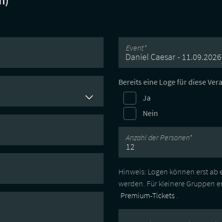
n)
Event*
Daniel Caesar - 11.09.2026
Bereits eine Loge für diese Ve
Ja
Nein
Anzahl der Personen*
Hinweis: Logen können erst ab
werden. Für kleinere Gruppen 
Premium-Tickets
.