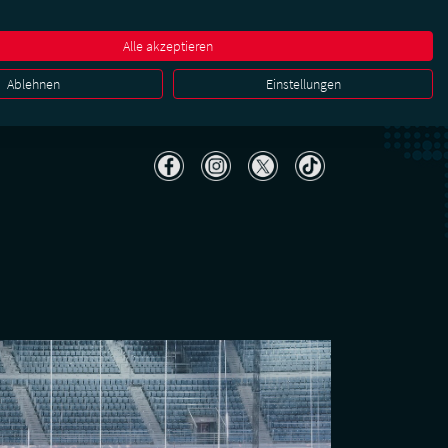
r
Karriere & Jobs
FAQ
Kontakt
Media & PR
Alle akzeptieren
ena
Business
Ablehnen
Einstellungen