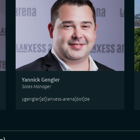
Yannick Gengler
Sales Manager
ygengler[at]lanxess-arena[dot]de