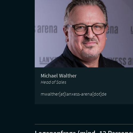
Michael Walther
Head of Sales
mwalther[at]lanxess-arena[dot]de