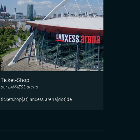
Ticket-Shop
der LANXESS arena
ticketshop[at]lanxess-arena[dot]de