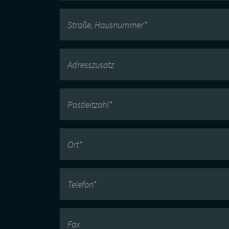
Straße, Hausnummer*
Adresszusatz
Postleitzahl*
Ort*
Telefon*
Fax