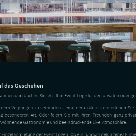
uf das Geschehen
ahmen und buchen Sie jetzt Ihre Event-Loge für den privaten oder ges
it dem Vergnügen zu verbinden - eine der exklusivsten: erleben Si
z besonderen Art. Oder feiern Sie mit Ihren Freunden ganz priva
verwöhnende Gastronomie und beeindruckende Live-Atmosphäre.
er Einzelanmietung der Event Logen. Ob ein rundum gelungenes Firme