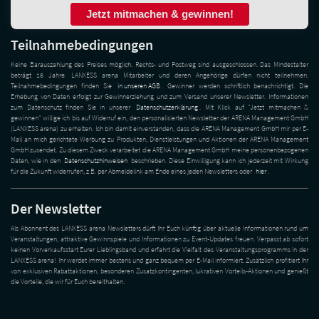
Jetzt mitmachen & gewinnen!
Teilnahmebedingungen
Keine Barauszahlung des Preises möglich. Rechts- und Postweg sind ausgeschlossen. Das Mindestalter
beträgt 16 Jahre. LANXESS arena Mitarbeiter und deren Angehörige dürfen nicht teilnehmen.
Teilnahmebedingungen finden Sie
in unseren AGB
. Gewinner werden schriftlich benachrichtigt. Die
Erhebung von Daten erfolgt zur Gewinnerziehung und zum Versand unserer Newsletter. Informationen
zum Datenschutz finden Sie in unserer
Datenschutzerklärung
. Mit Klick auf "Jetzt mitmachen &
gewinnen" willige ich bis auf Widerruf ein, den personalisierten Newsletter der ARENA Management GmbH
(LANXESS arena) zu erhalten. Ich bin damit einverstanden, dass die ARENA Management GmbH mir per E-
Mail an mich gerichtete Werbung zu Produkten, Dienstleistungen und Aktionen der ARENA Management
GmbH zusendet. Zu diesem Zweck verarbeitet die ARENA Management GmbH meine personenbezogenen
Daten, wie in den
Datenschutzhinweisen
beschrieben. Diese Einwilligung kann ich jederzeit mit Wirkung
für die Zukunft widerrufen, z.B. per Abmeldelink am Ende eines jeden Newsletters oder
hier
.
Der Newsletter
Als Abonnent des LANXESS arena Newsletters dürft Ihr Euch künftig über aktuelle Informationen rund um
Veranstaltungen, attraktive Gewinnspiele und Informationen zu Event-Updates freuen. Verpasst ab sofort
keinen Vorverkaufsstart Eurer Lieblingsband und erfahrt die Vielfalt des Veranstaltungsprogramms in der
LANXESS arena! Ihr werdet immer bestens und ganz bequem per E-Mail informiert. Zusätzlich profitiert Ihr
von exklusiven Rabattaktionen, besonderen Zusatzkontingenten, lukrativen Vorteils-Aktionen und genießt
die Vorteile, die wir für Euch bereithalten.