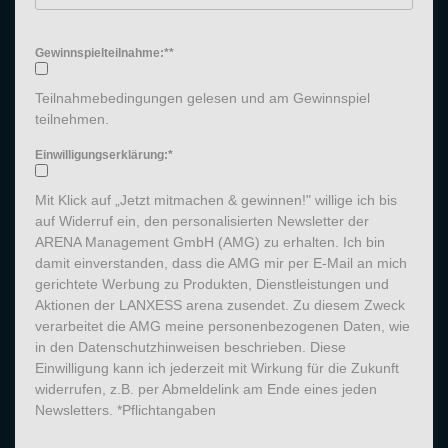
Gewinnspielteilnahme:**
Teilnahmebedingungen gelesen und am Gewinnspiel
teilnehmen.
Einwilligungserklärung:*
Mit Klick auf „Jetzt mitmachen & gewinnen!" willige ich bis
auf Widerruf ein, den personalisierten Newsletter der
ARENA Management GmbH (AMG) zu erhalten. Ich bin
damit einverstanden, dass die AMG mir per E-Mail an mich
gerichtete Werbung zu Produkten, Dienstleistungen und
Aktionen der LANXESS arena zusendet. Zu diesem Zweck
verarbeitet die AMG meine personenbezogenen Daten, wie
in den Datenschutzhinweisen beschrieben. Diese
Einwilligung kann ich jederzeit mit Wirkung für die Zukunft
widerrufen, z.B. per Abmeldelink am Ende eines jeden
Newsletters. *Pflichtangaben