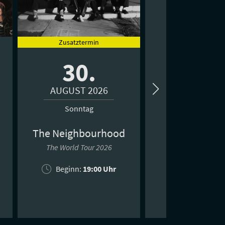
Zusatztermin
30.
03.
AUGUST 2026
SEPTEMBER 
Sonntag
Donnersta
The Neighbourhood
Unleash the Pow
Europe 20
The World Tour 2026
Tony Robbins live 
Beginn:
19:00 Uhr
Beginn: