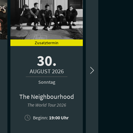
Zusatztermin
30.
03.
AUGUST 2026
SEPTEMBER 
Sonntag
Donnersta
The Neighbourhood
Unleash the Pow
Europe 20
The World Tour 2026
Tony Robbins live 
Beginn:
19:00 Uhr
Beginn: