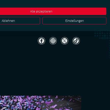
r
Karriere & Jobs
FAQ
Kontakt
Media & PR
Alle akzeptieren
ena
Business
Ablehnen
Einstellungen