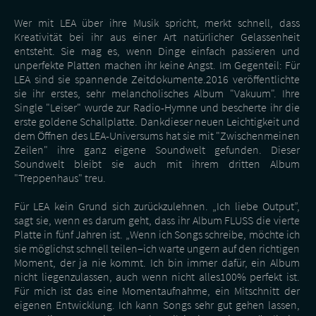
Wer mit LEA über ihre Musik spricht, merkt schnell, dass
Kreativität bei ihr aus einer Art natürlicher Gelassenheit
entsteht. Sie mag es, wenn Dinge einfach passieren und
unperfekte Platten machen ihr keine Angst. Im Gegenteil: Für
LEA sind sie spannende Zeitdokumente.2016 veröffentlichte
sie ihr erstes, sehr melancholisches Album "Vakuum". Ihre
Single "Leiser" wurde zur Radio-Hymne und bescherte ihr die
erste goldene Schallplatte. Dankdieser neuen Leichtigkeit und
dem Öffnen des LEA-Universums hat sie mit "Zwischenmeinen
Zeilen" ihre ganz eigene Soundwelt gefunden. Dieser
Soundwelt bleibt sie auch mit ihrem dritten Album
"Treppenhaus" treu.
Für LEA kein Grund sich zurückzulehnen. „Ich liebe Output”,
sagt sie, wenn es darum geht, dass ihr Album FLUSS die vierte
Platte in fünf Jahren ist. „Wenn ich Songs schreibe, möchte ich
sie möglichst schnell teilen–ich warte ungern auf den richtigen
Moment, der ja nie kommt. Ich bin immer dafür, ein Album
nicht liegenzulassen, auch wenn nicht alles100% perfekt ist.
Für mich ist das eine Momentaufnahme, ein Mitschnitt der
eigenen Entwicklung. Ich kann Songs sehr gut gehen lassen,