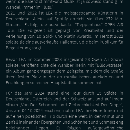
wenn die Essenz stimmt–und Musik ist ja sowieso ständig im
Wandel, immer im Fluss.“
2021 und 2022 ist LEA die meistgestreamte Künstlerin in
Deutschland. Allein auf Spotify erreicht sie über 272 Mio.
Streams. Es folgt die ausverkaufte “Treppenhaus” OPEN AIR
Tour. Die Folgezeit ist geprägt von Kreativität und der
Verleihung von 10 Gold- und Platin Awards. Im Herbst 2022
spielte sie eine ausverkaufte Hallentour, die beim Publikum für
Begeisterung sorgt.
Bevor LEA im Sommer 2023 insgesamt 23 Open Air Shows
spielte, veröffentlichte die Wahlberlinerin mit “Bülowstrasse“
ein Album ganz entgegen dem Zeitgeist, mit dem die Straße
ihren festen Platz in der an musikalischen Anekdoten und
Erzählungen so reichen Hauptstadt bekommen hat.
Für das Jahr 2024 stand eine Tour durch 15 Städte in
Deutschland, Österreich und der Schweiz an, und auf ihrem
Album „Von Der Schönheit und Zerbrechlichkeit Der Dinge“,
das am 04.10.2024 erschien, nahm LEA ihre HörerInnen mit
auf einen poetischen Trip durch eine Welt, in der Anmut und
Zerfall ineinander übergehen und Schönheit und Schmerz eng
beieinander liegen. Es folgten außergewöhnliche